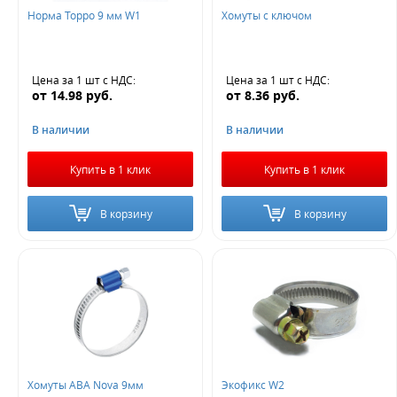
Норма Торро 9 мм W1
Хомуты с ключом
Не нашли ничего подходящего?
Оставьте заявку - мы найдем то, что вам нужно
Цена за 1 шт
с НДС
:
Цена за 1 шт
с НДС
:
от
14.98
руб.
от
8.36
руб.
В наличии
В наличии
Купить в 1 клик
Купить в 1 клик
Жду звонка
В корзину
В корзину
Хомуты АВА Nova 9мм
Экофикс W2