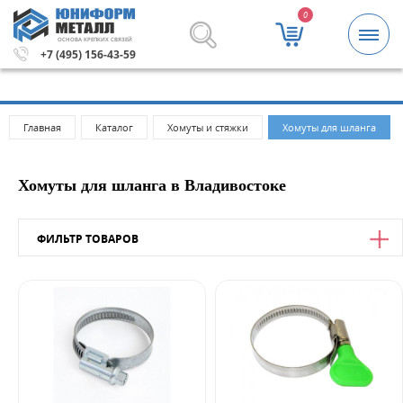
0
ОСНОВА КРЕПКИХ СВЯЗЕЙ
блей.
Метизы и крепежные изделия оптом. Минимальная 
+7 (495) 156-43-59
Главная
Каталог
Хомуты и стяжки
Хомуты для шланга
Хомуты для шланга в Владивостоке
ФИЛЬТР ТОВАРОВ
Цена
от
до